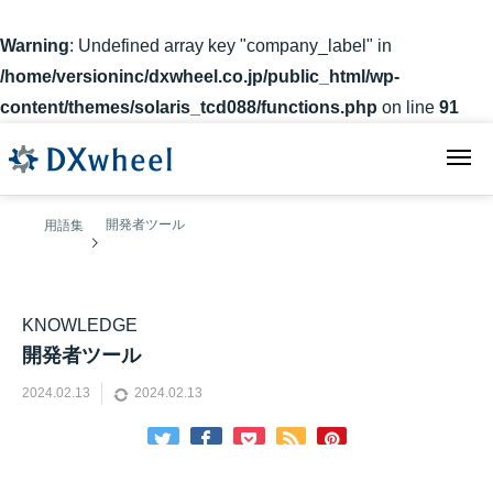
Warning
: Undefined array key "company_label" in
/home/versioninc/dxwheel.co.jp/public_html/wp-
content/themes/solaris_tcd088/functions.php
on line
91
開発者ツール
用語集
開発者ツール
2024.02.13
2024.02.13