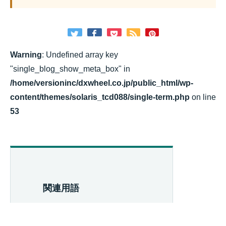
Warning
: Undefined array key
"single_blog_show_meta_box" in
/home/versioninc/dxwheel.co.jp/public_html/wp-
content/themes/solaris_tcd088/single-term.php
on line
53
関連用語
セールス戦略