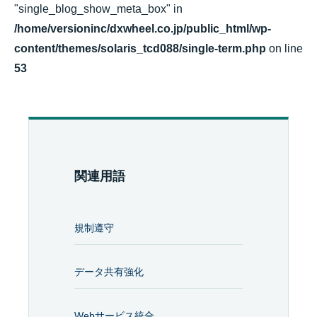
"single_blog_show_meta_box" in
/home/versioninc/dxwheel.co.jp/public_html/wp-
content/themes/solaris_tcd088/single-term.php
on line
53
関連用語
規制遵守
データ共有強化
Webサービス統合